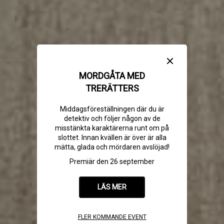
MORDGÅTA MED
TRERÄTTERS
Middagsföreställningen där du är
detektiv och följer någon av de
misstänkta karaktärerna runt om på
slottet. Innan kvällen är över är alla
mätta, glada och mördaren avslöjad!
Premiär den 26 september
LÄS MER
FLER KOMMANDE EVENT