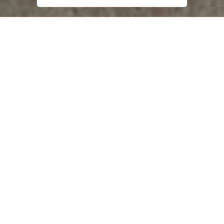
En plats där nutid möter dåtid
Bjärsjölagårds Slott är en uppskattad