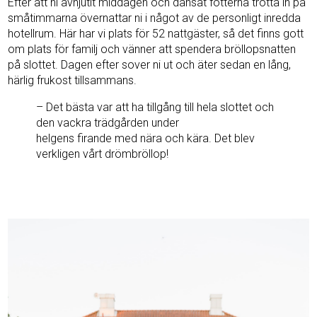
Efter att ni avnjutit middagen och dansat fötterna trötta in på
småtimmarna övernattar ni i något av de personligt inredda
hotellrum. Här har vi plats för 52 nattgäster, så det finns gott
om plats för familj och vänner att spendera bröllopsnatten
på slottet. Dagen efter sover ni ut och äter sedan en lång,
härlig frukost tillsammans.
– Det bästa var att ha tillgång till hela slottet och
den vackra trädgården under
helgens firande med nära och kära. Det blev
verkligen vårt drömbröllop!