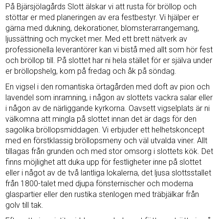
På Bjärsjölagårds Slott älskar vi att rusta för bröllop och
stöttar er med planeringen av era festbestyr. Vi hjälper er
gärna med dukning, dekorationer, blomsterarrangemang,
ljussättning och mycket mer. Med ett brett nätverk av
professionella leverantörer kan vi bistå med allt som hör fest
och bröllop till. På slottet har ni hela stället för er själva under
er bröllopshelg, kom på fredag och åk på söndag.
En vigsel i den romantiska örtagården med doft av pion och
lavendel som inramning, i någon av slottets vackra salar eller
i någon av de närliggande kyrkorna. Oavsett vigselplats är ni
välkomna att mingla på slottet innan det är dags för den
sagolika bröllopsmiddagen. Vi erbjuder ett helhetskoncept
med en förstklassig bröllopsmeny och väl utvalda viner. Allt
tillagas från grunden och med stor omsorg i slottets kök. Det
finns möjlighet att duka upp för festligheter inne på slottet
eller i något av de två lantliga lokalerna, det ljusa slottsstallet
från 1800-talet med djupa fönsternischer och moderna
glaspartier eller den rustika stenlogen med träbjälkar från
golv till tak.