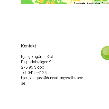
Kontakt
Bjärsjölagårds Slott
Djupadalsvägen 9
275 95
Sjöbo
Tel:
0415-412 90
bjarsjolagard@hushallningssallskapet.
se