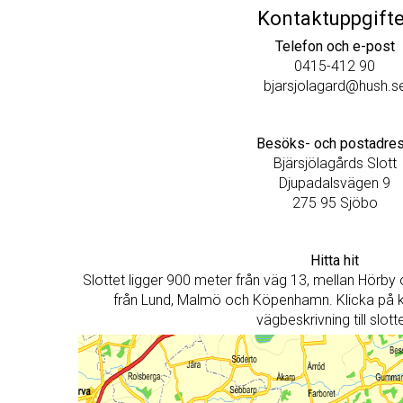
Kontaktuppgifte
Telefon och e-post
0415-412 90
bjarsjolagard@hush.s
Besöks- och postadre
Bjärsjölagårds Slott
Djupadalsvägen 9
275 95 Sjöbo
Hitta hit
Slottet ligger 900 meter från väg 13, mellan Hörby
från Lund, Malmö och Köpenhamn. Klicka på ka
vägbeskrivning till slotte