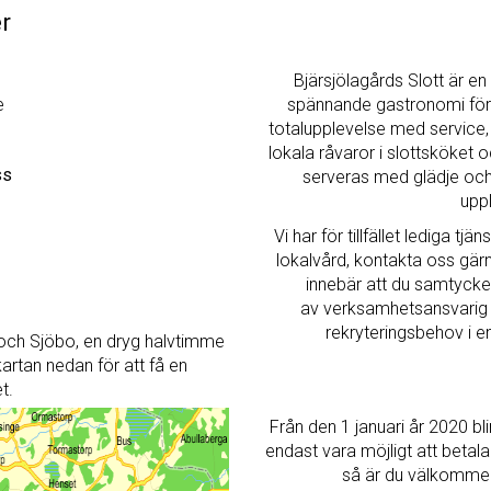
r
Bjärsjölagårds Slott är en
e
spännande gastronomi för
totalupplevelse med service, 
lokala råvaror i slottsköke
ss
serveras med glädje och 
uppl
Vi har för tillfället lediga 
lokalvård, kontakta oss gä
innebär att du samtycker
av verksamhetsansvarig s
rekryteringsbehov i 
 och Sjöbo, en dryg halvtimme
rtan nedan för att få en
t.
Från den 1 januari år 2020 bl
endast vara möjligt att betala 
så är du välkommen 