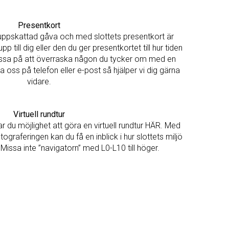
Presentkort
n uppskattad gåva och med slottets presentkort är
 till dig eller den du ger presentkortet till hur tiden
assa på att överraska någon du tycker om med en
a oss på telefon eller e-post så hjälper vi dig gärna
vidare.
Virtuell rundtur
ar du möjlighet att göra en virtuell rundtur
HÄR
. Med
graferingen kan du få en inblick i hur slottets miljö
 Missa inte ”navigatorn” med L0-L10 till höger.