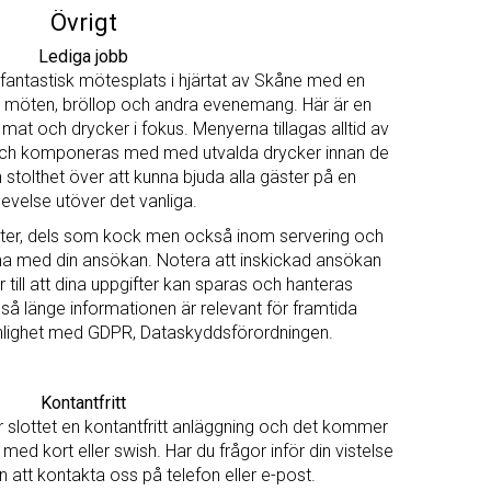
Övrigt
Lediga jobb
 fantastisk mötesplats i hjärtat av Skåne med en
 möten, bröllop och andra evenemang. Här är en
mat och drycker i fokus. Menyerna tillagas alltid av
t och komponeras med med utvalda drycker innan de
stolthet över att kunna bjuda alla gäster på en
evelse utöver det vanliga.
tjänster, dels som kock men också inom servering och
rna med din ansökan. N
otera att i
nskickad ansökan
 till att dina uppgifter kan sparas och hanteras
å länge informationen är relevant för framtida
enlighet med GDPR, Dataskyddsförordningen.
Kontantfritt
ir slottet en kontantfritt anläggning och det kommer
med kort eller swish. Har du frågor inför din vistelse
att kontakta oss på telefon eller e-post.